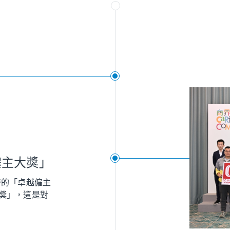
僱主大獎」
頒發的「卓越僱主
獎」，這是對