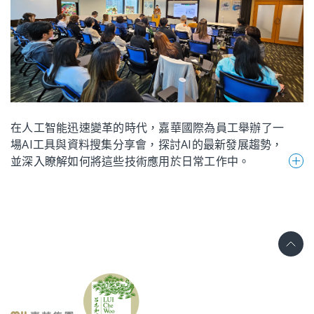
來。
深度交流，激發了大家對創新與管理的思考。嘉華國際
將持續鼓勵團隊擁抱創新、追求卓越，將所學所思轉化
為推動企業發展的動力！
在人工智能迅速變革的時代，嘉華國際為員工舉辦了一
場AI工具與資料搜集分享會，探討AI的最新發展趨勢，
並深入瞭解如何將這些技術應用於日常工作中。
資訊科技部的同事在活動中分享了如何有效運用AI工
具，並介紹了多種輔助工具，以提升工作效率。在問答
環節中，參與的同事踴躍提問，積極交流，現場氣氛熱
烈。