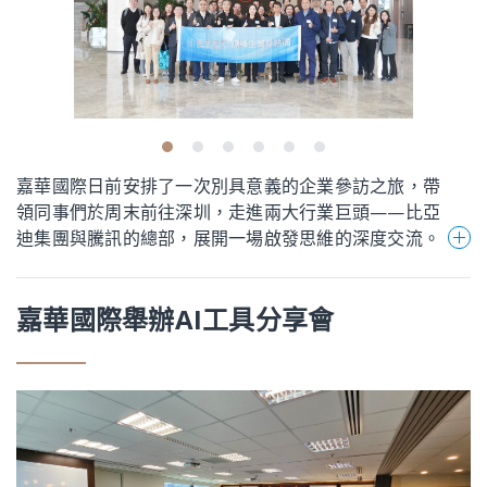
嘉華國際日前安排了一次別具意義的企業參訪之旅，帶
領同事們於周末前往深圳，走進兩大行業巨頭——比亞
迪集團與騰訊的總部，展開一場啟發思維的深度交流。
作為全球新能源汽車的領導企業之一，比亞迪不僅在電
嘉華國際舉辦AI工具分享會
動車領域屢創突破，更在智能製造與可持續發展方面樹
立了行業標杆。參訪過程中，從電池技術到整車製造，
從智慧交通到綠色生態，同事們親身體驗了比亞迪的創
新理念。
騰訊作為全球頂尖的科技公司，以其多元化的產品與服
務，持續推動著數字生活的變革。從社交平台到雲計
算，從人工智能到內容生態，騰訊的創新實踐與企業文
化，讓同事們深刻感受到科技如何賦能生活，連接未
這次參訪不僅開拓了同事們的視野，透過與兩家企業的