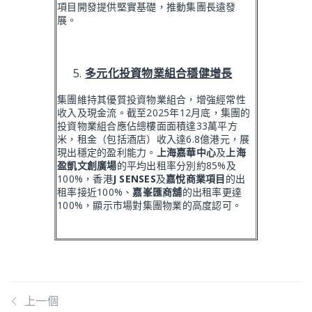
項目開發提供堅實基礎，推動集團長遠發
展。
多元化投資物業組合穩健增長
集團維持其優質投資物業組合，增強經常性
收入及現金流。截至2025年12月底，集團的
投資物業組合應佔總樓面面積達33萬平方
米，租金（包括酒店）收入達6.8億港元，展
現出穩定的盈利能力。
上海嘉華中心
及
上海
盈凱文創廣場
的平均出租率分別約85%及
100%，香港
J SENSES
及
嘉悅商業項目
的出
租率接近100%、
嘉峯匯商舖
的出租率更達
100%，顯示市場對集團物業的高度認可。
上一個