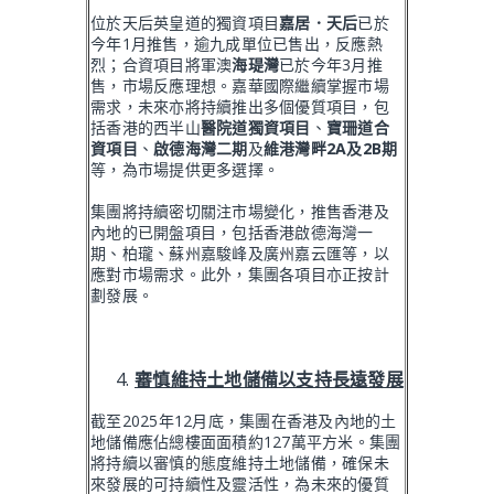
位於天后英皇道的獨資項目
嘉居
．天后
已於
今年1月推售，逾九成單位已售出，反應熱
烈；合資項目將軍澳
海瑅灣
已於今年3月推
售，市場反應理想。嘉華國際繼續掌握市場
需求，未來亦將持續推出多個優質項目，包
括香港的西半山
醫院道獨資項目
、
寶珊道合
資項目
、
啟德海灣二期
及
維港灣畔
2A
及
2B
期
等，為市場提供更多選擇。
集團將持續密切關注市場變化，推售香港及
內地的已開盤項目，包括香港啟德海灣一
期、柏瓏、蘇州嘉駿峰及廣州嘉云匯等，以
應對市場需求。此外，集團各項目亦正按計
劃發展。
審慎維持土地儲備
以支持長遠發展
截至2025年12月底，集團在香港及內地的土
地儲備應佔總樓面面積約127萬平方米。集團
將持續以審慎的態度維持土地儲備，確保未
來發展的可持續性及靈活性，為未來的優質