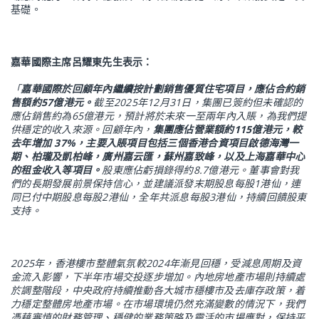
基礎。
嘉華國際主席呂耀東先生表示：
「
嘉華國際於回顧年內繼續按計劃銷售優質住宅項目，應佔合約銷
售額約
57
億港元。
截至
2025
年
12
月
31
日，集團已簽約但未確認的
應佔銷售約為
65
億港元，預計將於未來一至兩年內入賬，為我們提
供穩定的收入來源。回顧年內，
集團應佔營業額約
115
億港元，較
去年增加
37%
，主要入賬項目包括三個香港合資項目啟德海灣一
期、柏瓏及凱柏峰，廣州嘉云匯，蘇州嘉致峰，以及上海嘉華中心
的租金收入等項目。
股東應佔虧損錄得約
8.7
億港元。董事會對我
們的長期發展前景保持信心，並建議派發末期股息每股
1
港仙，連
同已付中期股息每股
2
港仙，全年共派息每股
3
港仙，持續回饋股東
支持。
2025
年，香港樓市整體氣氛較
2024
年漸見回穩，受減息周期及資
金流入影響，下半年市場交投逐步增加。內地房地產市場則持續處
於調整階段，中央政府持續推動各大城市穩樓市及去庫存政策，着
力穩定整體房地產市場。在市場環境仍然充滿變數的情況下，我們
憑藉審慎的財務管理、穩健的業務策略及靈活的市場應對，保持平