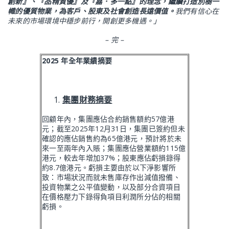
創新』、『品精質優』及『嘉．多一點』的理念，繼續打造別樹一
幟的優質物業，為客戶、股東及社會創造長遠價值。
我們有信心在
未來的市場環境中穩步前行，開創更多機遇。」
–
完
–
2025
年全年業績摘要
集團財務摘要
回顧年內，集團應佔合約銷售額約57億港
元；截至2025年12月31日，集團已簽約但未
確認的應佔銷售約為65億港元，預計將於未
來一至兩年內入賬；集團應佔營業額約115億
港元，較去年增加37%；股東應佔虧損錄得
約8.7億港元。虧損主要由於以下淨影響所
致：市場狀況而就未售庫存作出減值撥備、
投資物業之公平值變動，以及部分合資項目
在價格壓力下錄得負項目利潤所分佔的相關
虧損。