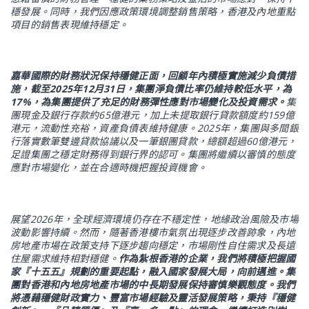
穩發展。同時，我們因應政策環境調整銷售策略，香港及內地重點
項目的銷售表現維持穩定。
嘉華國際的財務狀況保持穩健正面，回顧年內積極實施減少負債措
施，截至
2025
年
12
月
31
日，集團淨負債比率仍維持較低水平，為
17%
，為集團提供了充足的財務彈性應對市場變化及投資需求。
集
團現金及銀行存款約
65
億港元，加上未提取銀行貸款額度約
159
億
港元，流動性充裕，資產負債表維持健康。
2025
年，集團與多間銀
行落實數筆雙邊貸款協議以及一筆銀團貸款，總額超過
60
億港元，
足證集團之穩定財務得到銀行界的認可。集團將繼續以審慎的態度
應對市場變化，並在合適時機把握投資機會。
展望
2026
年，全球經濟環境仍存在不穩定性，地緣政治風險及市場
波動影響持續。然而，隨著香港樓市氣氛出現
逐步改善跡象，內地
房地產市場在政策支持下逐步趨向穩定，市場剛性自住需求及長遠
住屋需求維持相對穩健。
作為紮根香港的企業，我們將積極把握國
家『十五五』規劃的重要起點，融入國家發展大局，向前邁進。集
團對香港和內地房地產市場的中長期發展保持審慎樂觀態度。我們
將憑藉穩健財政實力、豐富市場經驗及靈活發展策略，秉持『穩健