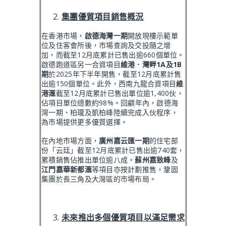
集團優質項目銷售概況
在香港市場，
啟德海灣一期
開放現樓示範單
位及住客會所後，市場查詢及交投隨之增
加，而截至12月底累計已售出逾660個單位。
啟德跑道區另一合資項目
維港．灣畔
1A
及
1B
期
於2025年下半年開售，截至12月底累計售
出逾150個單位。此外，西南九龍合資項目
維
港滙
截至12月底累計已售出單位逾1,400伙，
佔項目單位總數約98%。回顧年內，啟德海
灣一期、柏瓏及凱柏峰陸續完成入伙程序，
為市場提供更多優質選擇。
在內地市場方面，
廣州嘉云匯一期
的住宅部
份「云廷」截至12月底累計已售出逾740套，
累積銷售佔推出單位逾八成。
蘇州嘉致峰
及
江門嘉華新都滙
等項目亦按計劃推售，鞏固
集團於長三角及大灣區的市場布局。
未來推出多個優質項目以滿足需求