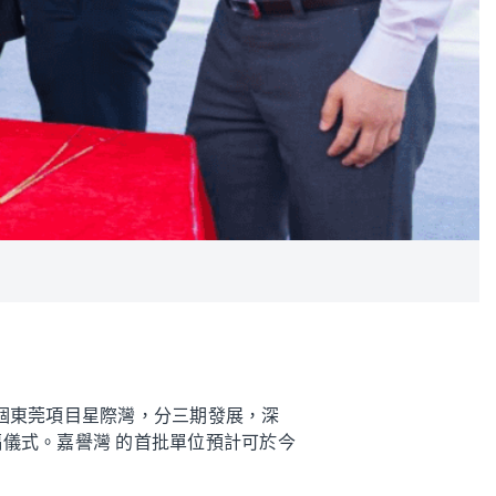
出首個東莞項目星際灣，分三期發展，深
儀式。嘉譽灣 的首批單位預計可於今