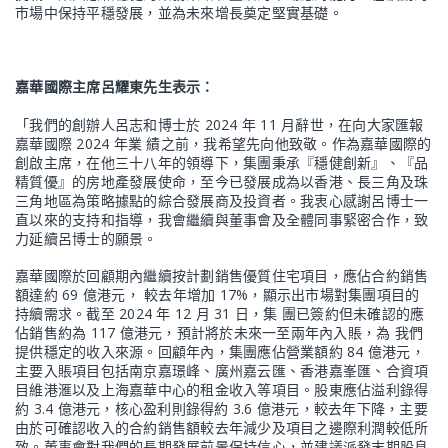
市場中保持平穩發展，並為未來增長奠定堅實基礎。
嘉華國際主席呂耀東先生表示：
「我們的創辦人呂志和博士於 2024 年 11 月辭世，在向大家匯報
嘉華國際 2024 年業 績之前，我希望先向他致敬。作為嘉華國際的
創啟主席，在他三十八年的領導下，集團秉承『穩健創新』、『品
精質優』的房地產發展使命，至今已發展成為以香港、長三角及珠
三角地區為策略據點的綜合發展商及投資者。我衷心感謝呂博士一
直以來的支持和指導，我會繼續與董事會及全體同事緊密合作，致
力延續呂博士的願景。
嘉華國際於回顧期內繼續按計劃銷售優質住宅項目，應佔合約銷售
額達約 69 億港元， 較去年增加 17%，顯示出市場對集團項目的
持續需求。截至 2024 年 12 月 31 日，集 團已簽約但未確認的應
佔銷售約為 117 億港元，預計將於未來一至兩年內入賬，為 我們
提供穩定的收入來源。回顧年內，集團應佔營業額約 84 億港元，
主要入賬項目包括南京嘉璟峰、廣州嘉云匯、香港嘉峯匯、合資項
目維港滙以及上海嘉華中心的租金收入等項目。股東應佔溢利錄得
約 3.4 億港元，核心盈利則錄得約 3.6 億港元，較去年下降，主要
由於可確認收入的合約銷售額較去年減少及項目之邊際利潤較低所
致。董事會對我們的長期發展前景保持信心，並建議派發末期股息