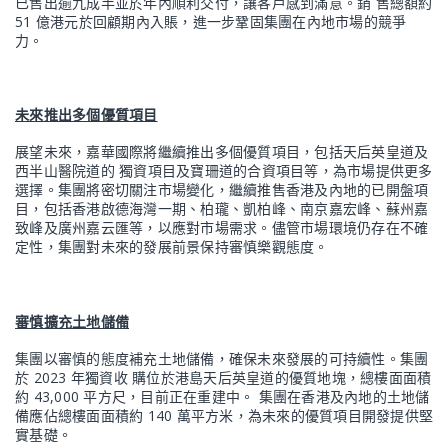
已售出逾九成半並於年內順利交付，讓客戶感到滿意。銷 售總額約
51 億港元於回顧期內入賬，進一步鞏固集團在內地市場的競爭
力。
未來推出多個優質項目
展望未來，嘉華國際將繼續推出多個優質項目，包括天后英皇道及
西半山醫院道的 獨資項目及寶珊道的合資項目等，為市場提供更多
選擇。集團將密切關注市場變化，繼續推售香港及內地的已開盤項
目，包括香港啟德海灣一期、柏瓏、凱柏峰、南京嘉宏峰、蘇州嘉
致峰及廣州嘉云匯等，以應對市場需求。儘管市場環境仍存在不確
定性，集團對未來的發展前景保持審慎樂觀態度。
審慎擴充土地儲備
集團以審慎的態度補充土地儲備，確保未來發展的可持續性。集團
於 2023 年獨資收 購位於港島天后英皇道的優質地塊，總樓面面積
約 43,000 平方尺，目前正在重建中。 集團在香港及內地的土地儲
備應佔總樓面面積約 140 萬平方米，為未來的優質項目開發提供堅
實基礎。