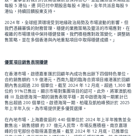
每股 5 港仙，連 同已付中期股息每股 4 港仙，全年共派息每股 9
港仙，持續回饋股東支持。
2024 年，全球經濟環境受到地緣政治局勢及市場波動的影響，但
我們憑藉審慎的財務管理、穩健的業務策略及靈活的市場應對，在
複雜的市場環境中保持穩健發展。我們積極應對政策變化，調整銷
售策略，並在多個香港與內地重點項目中取得穩健成績。」
優質項目銷售表現穩健
在香港市場，啟德嘉峯匯於回顧年內成功售出餘下四個特色單位，
合約銷售額約 1.9 億港元。西南九龍的臨海合資項目維港滙於回顧
期內售出超過 230 個單位，截至 2024 年 12 月底，超過 1,300 單
位約 91%已售出，顯示市場對集團項目的認可。此外，將軍澳凱柏
峰 III 及啟德海灣一期的銷售表現平穩，其中啟德海灣一期累計已
售出超過 200 個單位，啟德海灣一期、柏瓏及凱柏峰預計於 2025
年上半年入伙，為市場提供更多優質選擇。
在內地市場，上海嘉俊庭的 440 個單位於 2024 年上半年推售並全
數售出，銷售總額 約 37 億元人民幣，市場反應積極。南京嘉璟
峰的住宅部份亦取得滿意進展，截至 2024 年 12 月底，已推單位