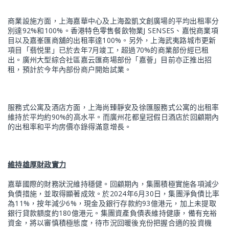
商業設施方面，上海嘉華中心及上海盈凱文創廣場的平均出租率分
別達92%和100%。香港特色零售餐飲物業J SENSES、嘉悅商業項
目以及嘉峯匯商舖的出租率達100%。另外，上海武夷路城市更新
項目「翡悦里」已於去年7月竣工，超過70%的商業部份經已租
出。廣州大型綜合社區嘉云匯商場部份「嘉薈」目前亦正推出招
租，預計於今年內部份商户開始試業。
服務式公寓及酒店方面，上海尚臻靜安及徐匯服務式公寓的出租率
維持於平均約90%的高水平。而廣州花都皇冠假日酒店於回顧期內
的出租率和平均房價亦錄得滿意增長。
維持雄厚財政實力
嘉華國際的財務狀況維持穩健。回顧期內，集團積極實施各項減少
負債措施，並取得顯著成效。於2024年6月30日，集團淨負債比率
為11%，按年減少6%，現金及銀行存款約93億港元，加上未提取
銀行貸款額度約180億港元。集團資產負債表維持健康，備有充裕
資金，將以審慎積極態度，待市況回暖後充份把握合適的投資機