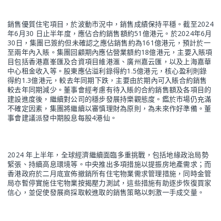
銷售優質住宅項目，於波動市況中，銷售成績保持平穩。截至2024
年6月30 日止半年度，應佔合約銷售額約51億港元。於2024年6月
30日，集團已簽約但未確認之應佔銷售約為161億港元，預計於一
至兩年內入賬。集團回顧期內應佔營業額約18億港元，主要入賬項
目包括香港嘉峯匯及合資項目維港滙、廣州嘉云匯，以及上海嘉華
中心租金收入等。股東應佔溢利錄得約1.5億港元，核心盈利則錄
得約1.3億港元，較去年同期下跌，主要由於期內可入賬合約銷售
較去年同期減少。董事會經考慮有待入賬的合約銷售額及各項目的
建設進度後，繼續對公司的穩步發展持樂觀態度。鑑於市場仍充滿
不確定因素，集團將繼續以審慎理財為原則，為未來作好準備。董
事會建議派發中期股息每股4港仙。
2024 年上半年，全球經濟繼續面臨多重挑戰，包括地緣政治局勢
緊張、持續高息環境等。中央推出多項措施以提振房地產需求；而
香港政府於二月底宣佈撤銷所有住宅物業需求管理措施，同時金管
局亦暫停實施住宅物業按揭壓力測試，這些措施有助逐步恢復買家
信心，並促使發展商採取較進取的銷售策略以刺激一手成交量。