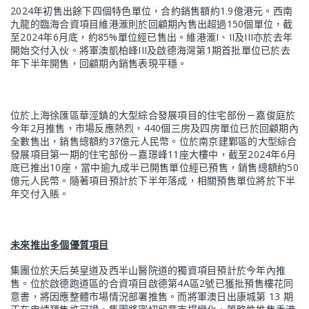
2024年初售出餘下四個特色單位，合約銷售額約1.9億港元。西南
九龍的臨海合資項目維港滙則於回顧期內售出超過150個單位，截
至2024年6月底，約85%單位經已售出。維港滙I、II及III亦於去年
開始交付入伙。將軍澳凱柏峰III及啟德海灣第1期首批單位已於去
年下半年開售，回顧期內銷售表現平穩。
位於上海徐匯區華涇鎮的大型綜合發展項目的住宅部份－嘉俊庭於
今年2月推售，市場反應熱烈，440個三房及四房單位已於回顧期內
全數售出，銷售總額約37億元人民幣。位於南京建鄴區的大型綜合
發展項目第一期的住宅部份－嘉璟峰11座大樓中，截至2024年6月
底已推出10座，當中逾九成半已開售單位經已預售，銷售總額約50
億元人民幣。隨著項目預計於下半年落成，相關預售單位將於下半
年交付入賬。
未來
推出多個優質項目
集團位於天后英皇道及西半山醫院道的獨資項目預計於今年內推
售。位於啟德跑道區的合資項目啟德第4A區2號已獲批預售樓花同
意書，將因應整體市場情況部署推售。而將軍澳日出康城第 13 期