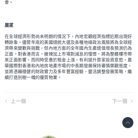
會。
展望
在全球經濟形勢尚未明朗的情況下，內地宏觀經濟指標近期出現好
轉跡象。儘管年底的美國總統大選及各種地緣政治風險將為全球經
濟帶來變數與挑戰，但內地方面的全年國內生產總值增長預測仍為
正面。對香港而言，撤辣加上市場對減息的憧憬，將為整體樓市帶
來正面影響，而同時受惠於租金上漲，有利提升買家投資意慾。嘉
華國際對香港和內地房地產市場的中長期發展保持審慎樂觀態度，
並將憑藉穩健的財政實力及多年豐富經驗，靈活調整發展策略，繼
續打造別樹一幟的優質物業。
上一個
下一個