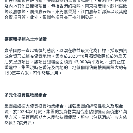
正在申請預售許可證。集團將密切留意市場變化，策略性推售香港
及內地其他已開盤項目，包括香港的嘉熙、南京嘉宏峰、蘇州嘉致
峰及嘉駿峰、廣州嘉云匯、東莞嘉譽灣、江門嘉華新都滙以及其他
合資項目等。此外，集團各項目亦正按計劃發展。
審慎積極補充土地儲備
嘉華國際一直以審慎的態度，以潛在收益最大化為目標，採取獨資
或合資形式補充優質地塊。集團於2023年6月獨資收購位於港島天
后英皇道項目，該項目總樓面面積約 43,000萬平方尺，目前正在
重建中。集團現時在香港及內地的土地儲備應佔總樓面面積大約有
150萬平方米，可作發展之用。
多元化投資性物業組合
集團繼續擴大優質投資物業組合，加強集團的經常性收入及現金
流。於2024年6月底，集團的投資物業組合應佔總樓面面積達31萬
平方米。儘管回顧期內人民幣持續疲弱，租金（包括酒店）收入依
然達3.7億港元。