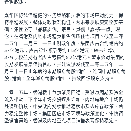
各位股东：
嘉华国际凭借稳健的业务策略和灵活的市场应对能力，保
持平稳发展，整体财政状况稳健，为未来发展奠定坚实基
础。集团坚守「品精质优」宗旨，贯彻「嘉•多一点」理
念，在香港及内地市场稳步推售优质住宅项目。截至二零
二五年十二月三十一日止财政年度，集团应占合约销售约
57亿港元；应占营业额录得约115亿港元，较去年增加
37%；权益持有者应占亏损约8.7亿港元。董事会对集团的
长期发展前景保持信心，并建议派发截至二零二五年十二
月三十一日止年度的末期股息每股1港仙，连同中期股息每
股2港仙，全年派息每股3港仙，持续回馈股东支持。
二零二五年，香港楼市气氛渐见回稳，受减息周期及资金
流入带动，下半年市场交投逐步增加。内地房地产市场仍
处调整阶段，中央政府持续推动稳楼市及去库存政策，着
力稳定整体市场。集团因应市场环境与政策变化，审慎调
整销售策略，香港及内地重点项目销售表现保持稳定。