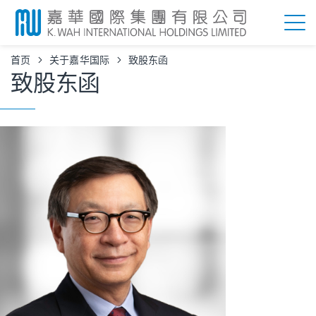
首页
关于嘉华国际
致股东函
致股东函