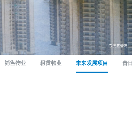
东莞嘉誉湾
销售物业
租赁物业
未来发展项目
昔
全部
南京
上海
综合发展
AKIS翎际
南京建邺区河西新城