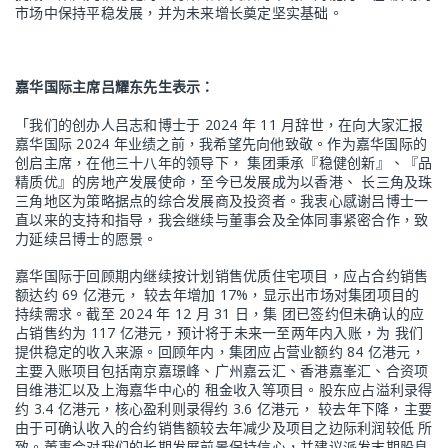
市场中保持平稳发展，并为未来增长奠定坚实基础。
嘉华国际主席吕耀东先生表示：
「我们的创办人吕志和博士于 2024 年 11 月辞世，在向大家汇报
嘉华国际 2024 年业绩之前，我希望先向他致敬。作为嘉华国际的
创启主席，在他三十八年的领导下， 集团秉承『稳健创新』、『品
精质优』的房地产发展使命，至今已发展成为以香港、 长三角及珠
三角地区为策略据点的综合发展商及投资者。我衷心感谢吕博士一
直以来的支持和指导，我会继续与董事会及全体同事紧密合作，致
力延续吕博士的愿景。
嘉华国际于回顾期内继续按计划销售优质住宅项目，应占合约销售
额达约 69 亿港元， 较去年增加 17%，显示出市场对集团项目的
持续需求。截至 2024 年 12 月 31 日，集 团已签约但未确认的应
占销售约为 117 亿港元，预计将于未来一至两年内入账，为 我们
提供稳定的收入来源。回顾年内，集团应占营业额约 84 亿港元，
主要入账项目包括南京嘉璟峰、广州嘉云汇、香港嘉峯汇、合资项
目维港汇以及上海嘉华中心的 租金收入等项目。股东应占溢利录得
约 3.4 亿港元，核心盈利则录得约 3.6 亿港元， 较去年下降，主要
由于可确认收入的合约销售额较去年减少及项目之边际利润较低 所
致。董事会对我们的长期发展前景保持信心，并建议派发末期股息