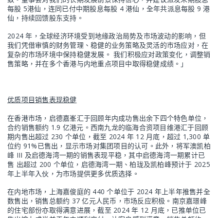
每股 5港仙，连同已付中期股息每股 4 港仙，全年共派息每股 9 港
仙，持续回馈股东支持。
2024 年，全球经济环境受到地缘政治局势及市场波动的影响，但
我们凭借审慎的财务管理、稳健的业务策略及灵活的市场应对，在
复杂的市场环境中保持稳健发展。 我们积极应对政策变化，调整销
售策略，并在多个香港与内地重点项目中取得稳健成绩。」
优质项目销售表现稳健
在香港市场，启德嘉峯汇于回顾年内成功售出余下四个特色单位，
合约销售额约 1.9 亿港元。西南九龙的临海合资项目维港汇于回顾
期内售出超过 230 个单位，截至 2024 年 12 月底，超过 1,300 单
位约 91%已售出，显示市场对集团项目的认可。此外，将军澳凯柏
峰 III 及启德海湾一期的销售表现平稳，其中启德海湾一期累计已
售 出超过 200 个单位，启德海湾一期、柏珑及凯柏峰预计于 2025
年上半年入伙，为市场提供更多优质选择。
在内地市场，上海嘉俊庭的 440 个单位于 2024 年上半年推售并全
数售出，销售总额约 37 亿元人民币，市场反应积极。南京嘉璟峰
的住宅部份亦取得满意进展，截至 2024 年 12 月底，已推单位已