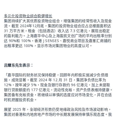
多元化投资物业组合稳健增长
集团持续扩大其优质投资物业组合，增强集团的经常性收入及现金
流。截至 2024年12月底，集团的投资物业组合应占总楼面面积达
31 万平方米，租金（包括酒店）收入达 7.3 亿港元，展现出稳定
的盈利能力。上海嘉华中心及上海盈凯文创广场的平均出租率分别
达 90%和 100%，香港 J SENSES、嘉悦商业项目及嘉峯汇商铺的
出租率更达 100%，显示市场对集团物业的高度认可。
吕耀东先生表示：
「嘉华国际的财务状况保持稳健，回顾年内积极实施减少负债措
施，成效显著。截至 2024 年 12 月 31 日，集团净负债比率为
12%，按年减少 5%，现金及银行存款约 96 亿港元，加上未提取
银行贷款额度约 177 亿港元，流动性充裕，资产负债表维持健康。
集团备有充裕资金，将继续以审慎的态度应对市场变化，并在合适
时机把握投资机会。
展望 2025 年，全球经济形势仍受地缘政治风险及市场波动影响，
集团对香港和内地房地产市场的中长期发展保持审慎乐观态度。我