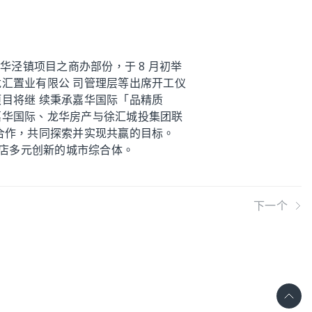
华泾镇项目之商办部份，于 8 月初举
汇置业有限公 司管理层等出席开工仪
目将继 续秉承嘉华国际「品精质
嘉华国际、龙华房产与徐汇城投集团联
合作，共同探索并实现共赢的目标。
酒店多元创新的城市综合体。
下一个