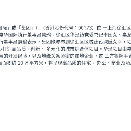
际」或「集团」）（香港股份代号：00173）位 于上海徐汇区
、嘉华国际执行董事吕慧瑜、徐汇区华泾镇党委书记李国荣、嘉龙
执行董事吕慧瑜表示，集团能参与到徐汇区区域建设深感荣幸，项
心打造高品质、创新、 多元化的城市综合体项目。华泾项目由
丰富的开发经验，以及地缘关系紧密的属地企业，这 三方将携手
面积约 20 万平方米，将呈现高品质的住宅、 办公、商业及