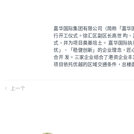
嘉华国际集团有限公司（简称「嘉华国
行开工仪式。徐汇区副区长高世 昀
式，并为项目奠基培土。 嘉华国际
优」、「稳健创新」的企业理念，匠
合开 发。三家企业结合了港资企业
项目依托优越的区域交通条件，总楼面
上一个