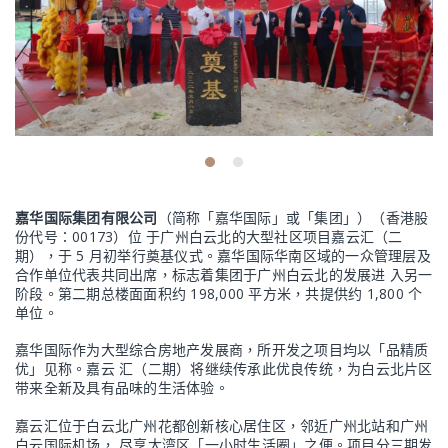
嘉华国际集团有限公司
（简称「嘉华国际」或「集团」）（香港股
份代号：00173）位 于广州白云北的大型社区项目嘉云汇（二
期），于 5 月初举行奠基仪式。嘉华国际华南区域的一众管理层及
合作单位代表共同出席，标志着集团于广州白云北的发展进 入另一
阶段。第二期总楼面面积约 198,000 平方米，共提供约 1,800 个
单位。
嘉华国际作为大型综合房地产发展商，所开发之项目均以「品精质
优」见称。嘉云 汇（二期）将继续传承此优良传统，为白云北片区
带来全新及具有品味的生活体验。
嘉云汇位于白云北广州花都创新核心居住区，邻近广州北站和广州
白云国际机场， 尽享大湾区「一小时生活圈」之便。项目分三期发