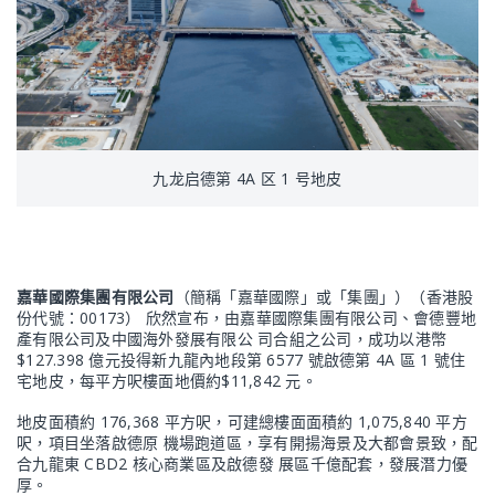
九龙启德第 4A 区 1 号地皮
嘉華國際集團有限公司
（簡稱「嘉華國際」或「集團」）（香港股
份代號：00173） 欣然宣布，由嘉華國際集團有限公司、會德豐地
產有限公司及中國海外發展有限公 司合組之公司，成功以港幣
$127.398 億元投得新九龍內地段第 6577 號啟德第 4A 區 1 號住
宅地皮，每平方呎樓面地價約$11,842 元。
地皮面積約 176,368 平方呎，可建總樓面面積約 1,075,840 平方
呎，項目坐落啟德原 機場跑道區，享有開揚海景及大都會景致，配
合九龍東 CBD2 核心商業區及啟德發 展區千億配套，發展潛力優
厚。