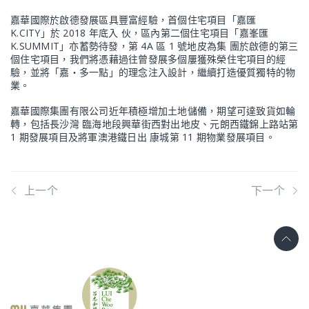
嘉華國際於啟德發展區具豐富經驗，首個住宅項目「嘉匯
K.CITY」於 2018 年底入 伙，區內第二個住宅項目「嘉峯匯
K.SUMMIT」亦蓄勢待發，第 4A 區 1 號地皮為集 團於啟德的第三
個住宅項目，我們將憑藉過往曾發展多個屢獲殊榮住宅項目的經
驗，並將「嘉‧多一點」的理念注入設計，繼續打造優質獨特的物
業。
嘉華國際集團有限公司近年積極增加土地儲備，期望可達致貨如輪
轉，包括長沙灣 臨海地段興華街西對出地皮、元朗西鐵錦上路站第
1 期發展項目及將軍澳港鐵日出 康城第 11 期物業發展項目。
上一个
下一个